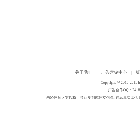
关于我们
|
广告营销中心
|
Copyright @ 2010-2015 ht
广告合作QQ：2418533
未经体育之窗授权，禁止复制或建立镜像. 信息真实紧供参