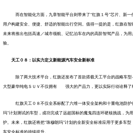
而在智能化方面，九章智能平台则带来了“红旗１号”芯片、新
用户构建安全、便捷、舒适的智能出行空间。值得一提的是，红旗在智
未来将推出包括高速／城市领航、记忆泊车在内的高阶智驾产品，为用
验。
天工０８：以实力定义新能源汽车安全新标准
除了两大技术平台，红旗还发布了首款搭载天工平台的战略车
大型豪华纯电ＳＵＶ不仅拥有 强大的产品力，更以实际行动诠释了
红旗天工０８不仅全系标配了六维一体安全架构和十重电池防护
玛”计划测试的车型，成功完成了远超国标的魔鬼四连环硬核挑战，为
护。未来，红旗还将把“珠穆朗玛”计划的全新安全标准应用于更多车型
车安全标准的持续提升。